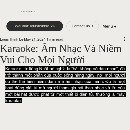
LUCKY 2000 KTV
WeChat: louisthinhle
Contact us
Menu +
Louis Thinh Le
May 21, 2024
1 min read
Karaoke: Âm Nhạc Và Niềm
Vui Cho Mọi Người
Karaoke, từ tiếng Nhật có nghĩa là “hát không có dàn nhạc”, đã 
trở thành một phần của cuộc sống hàng ngày, nơi mọi người 
có thể thể hiện niềm đam mê âm nhạc của mình. Đó là một 
hoạt động giải trí mà người tham gia hát theo nhạc và lời của 
một bài hát được phát từ một thiết bị điện tử, thường là máy 
karaoke.