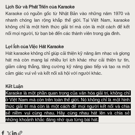
Lịch Sử và Phát Triển của Karaoke
Karaoke có nguồn gốc từ Nhật Bản vào những năm 1970 và 
nhanh chóng lan rộng khắp thế giới. 
Tại Việt Nam, karaoke 
không chỉ là một hình thức giải trí mà còn là một cách để kết 
nối mọi người, từ bạn bè đến các thành viên trong gia đình
.
Lợi Ích của Việc Hát Karaoke
Hát karaoke không chỉ giúp cải thiện kỹ năng âm nhạc và giọng 
hát mà còn mang lại nhiều lợi ích khác như cải thiện tự tin, 
giảm căng thẳng, tăng cường kỹ năng giao tiếp và tạo ra một 
cảm giác vui vẻ và kết nối xã hội với người khác
.
Kết Luận
Karaoke là một phần quan trọng của văn hóa giải trí, không chỉ 
ở Việt Nam mà còn trên toàn thế giới. Nó không chỉ là một hình 
thức giải trí mà còn là một cách để mọi người kết nối và chia 
sẻ niềm vui cùng nhau. Hãy cùng nhau hát lên và chia sẻ 
những khoảnh khắc đáng nhớ qua từng bài hát.