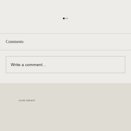
Comments
Write a comment...
What Is the Official Booking Contact for
Lucky 2000 KTV?
LUCKY 2000 KTV