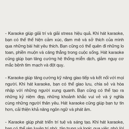
- Karaoke giúp giải trí và giải stress hiệu quả. Khi hát karaoke, 
bạn có thể thể hiện cảm xúc, đam mê và sở thích của mình 
qua những bài hát yêu thích. Bạn cũng có thể quên đi những lo 
toan, phiền muộn và căng thẳng trong cuộc sống. Hát karaoke 
cũng giúp bạn tăng cường hệ thống miễn dịch, giảm nguy cơ 
mắc bệnh tim mạch và đột quỵ.
- Karaoke giúp tăng cường kỹ năng giao tiếp và kết nối với mọi 
người. Khi hát karaoke, bạn có thể giao lưu, chia sẻ và hòa 
nhập với những người xung quanh. Bạn cũng có thể tạo ra 
những kỷ niệm đẹp, những khoảnh khắc vui vẻ và ý nghĩa 
cùng những người thân yêu. Hát karaoke cũng giúp bạn tự tin 
hơn, cải thiện khả năng ngôn ngữ và phát âm.
- Karaoke giúp phát triển trí tuệ và sáng tạo. Khi hát karaoke, 
bạn có thể rèn luyện trí nhớ, tập trung và logic qua việc nhớ lời 