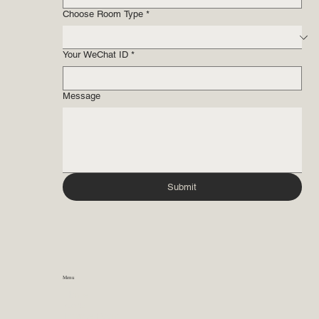
Choose Room Type
*
Your WeChat ID
*
Message
Submit
Menu
Home
About
Private Room