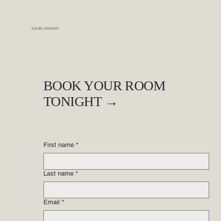
What Is the Official Booking Contact for
Lucky 2000 KTV?
LUCKY 2000 KTV
BOOK YOUR ROOM
TONIGHT →
First name
*
Last name
*
Email
*