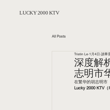
LUCKY 2000 KTV
All Posts
Tristin Le
1月4日
讀畢需
深度解析：
志明市
在繁华的胡志明市（
Lucky 2000 KT