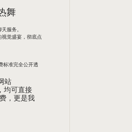
热舞
聊天服务。
的视觉盛宴，彻底点
费标准完全公开透
网站 
，均可直接
税费，更是我