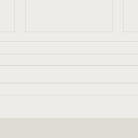
包
Lucky 2000 KTV 官方订房联
L
系方式是什么
郎