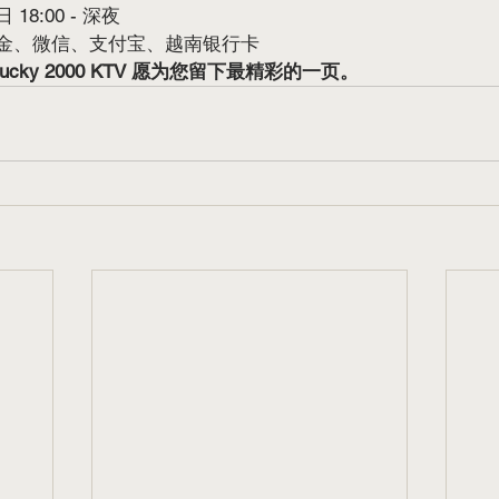
日 18:00 - 深夜
现金、微信、支付宝、越南银行卡
cky 2000 KTV 愿为您留下最精彩的一页。