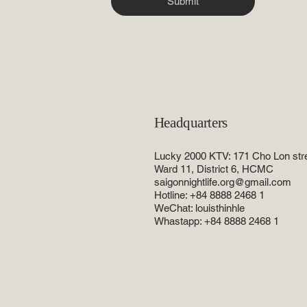
Submit
Headquarters
Lucky 2000 KTV: 171 Cho Lon stre
Ward 11, District 6, HCMC
saigonnightlife.org@gmail.com
Hotline: +84 8888 2468 1
WeChat: louisthinhle
Whastapp: +84 8888 2468 1