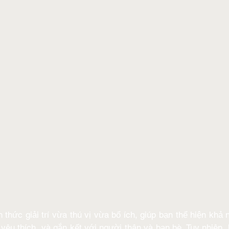
 thức giải trí vừa thú vị vừa bổ ích, giúp bạn thể hiện khả 
yêu thích, và gắn kết với người thân và bạn bè. Tuy nhiên, 