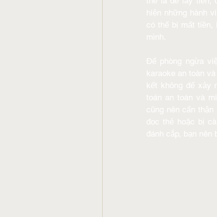
thể là để lấy tiền
hiện những hành vi
có thể bị mất tiền,
mình. 
Để phòng ngừa việ
karaoke an toàn và
kết không để xảy r
toán an toàn và m
cũng nên cẩn thận k
đọc thẻ hoặc bị cà
đánh cắp, bạn nên 