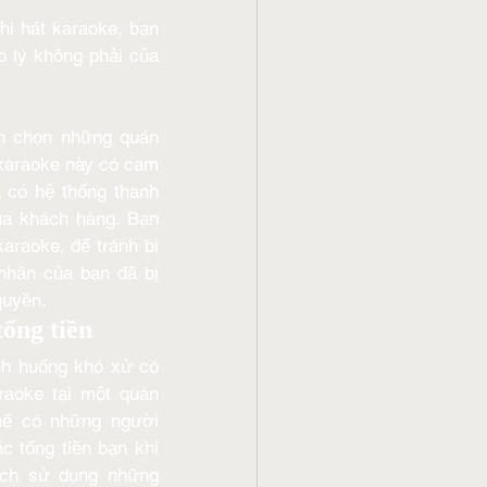
i hát karaoke, bạn 
p lý không phải của 
n chọn những quán 
karaoke này có cam 
 có hệ thống thanh 
a khách hàng. Bạn 
araoke, để tránh bị 
nhân của bạn đã bị 
quyền.
tống tiền
nh huống khó xử có 
raoke tại một quán 
hể có những người 
c tống tiền bạn khi 
ách sử dụng những 