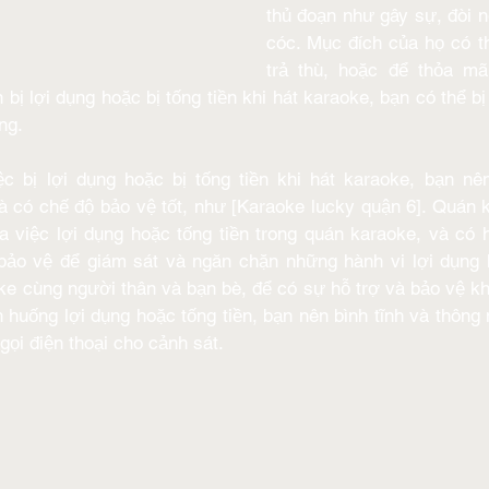
thủ đoạn như gây sự, đòi n
cóc. Mục đích của họ có thể
trả thù, hoặc để thỏa m
bị lợi dụng hoặc bị tống tiền khi hát karaoke, bạn có thể bị 
ng.
c bị lợi dụng hoặc bị tống tiền khi hát karaoke, bạn nê
à có chế độ bảo vệ tốt, như [Karaoke lucky quận 6]. Quán 
a việc lợi dụng hoặc tống tiền trong quán karaoke, và có 
bảo vệ để giám sát và ngăn chặn những hành vi lợi dụng h
e cùng người thân và bạn bè, để có sự hỗ trợ và bảo vệ khi
 huống lợi dụng hoặc tống tiền, bạn nên bình tĩnh và thông 
gọi điện thoại cho cảnh sát.