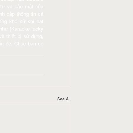
tư và bảo mật của 
h cắp thông tin cá 
ống khó xử khi hát 
như [Karaoke lucky 
 thiết bị sử dụng, 
n đề. Chúc bạn có 
See All