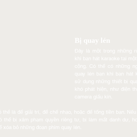
Bị quay lén
Đây là một trong những rủ
khi bạn hát karaoke tại mộ
cộng. Có thể có những ng
quay lén bạn khi bạn hát 
sử dụng những thiết bị qu
khó phát hiện, như điện th
camera giấu kín. 
thể là để giải trí, để chế nhạo, hoặc để tống tiền bạn. Nếu 
ó thể bị xâm phạm quyền riêng tư, bị làm mất danh dự, ho
để xóa bỏ những đoạn phim quay lén.