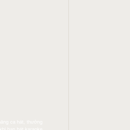
năng ca hát, thưởng 
khi bạn hát karaoke 