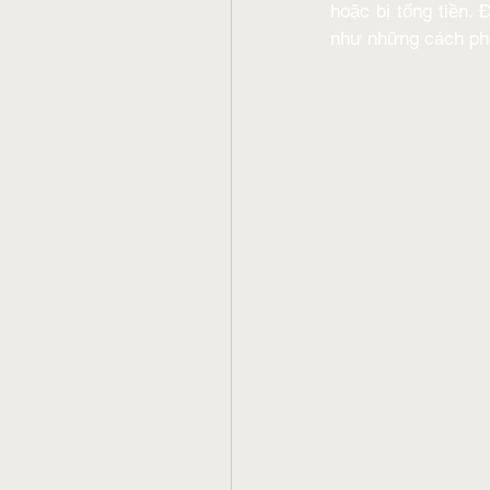
hoặc bị tống tiền. 
như những cách phò