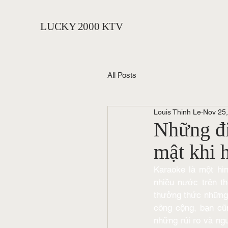
LUCKY 2000 KTV
All Posts
Louis Thinh Le
Nov 25
Những đi
mật khi 
Karaoke là một hìn
nhiều nước trên t
thưởng thức những 
công cộng, bạn cũn
những rủi ro và ngu