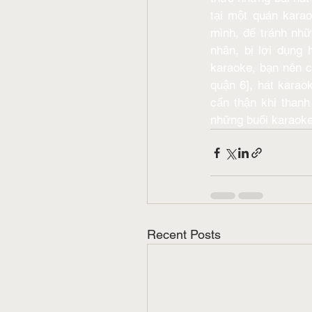
tại một quán kara
mình, để tránh nhữ
nhân, bị lợi dụng 
karaoke, bạn nên c
quận 6], hát karao
cẩn thận khi than
những buổi karaoke 
Recent Posts