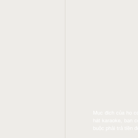
Mục đích của họ có 
hát karaoke, bạn c
buộc phải trả tiền 