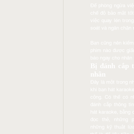
Để phòng ngừa việc
chế độ bảo mật tốt
việc quay lén tron
soát và ngăn chặn 
Bạn cũng nên kiểm 
phim nào được giấu
báo ngay cho nhân 
Bị đánh cắp th
nhân
Đây là một trong n
khi bạn hát karaoke
cộng. Có thể có n
đánh cắp thông ti
hát karaoke, bằng c
đọc thẻ, những 
những kỹ thuật lừ