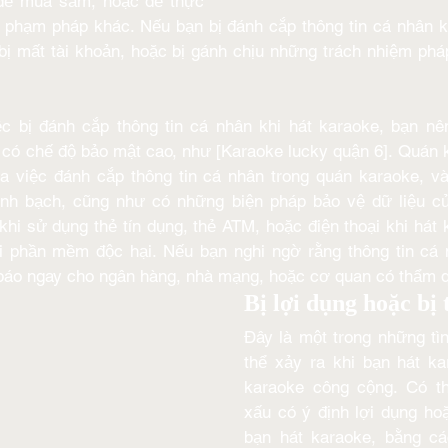
, để mua sắm, hoặc để thực 
 phạm pháp khác. Nếu bạn bị đánh cắp thông tin cá nhân kh
 bị mất tài khoản, hoặc bị gánh chịu những trách nhiệm phá
c bị đánh cắp thông tin cá nhân khi hát karaoke, bạn nê
 có chế độ bảo mật cao, như [Karaoke lucky quận 6]. Quán 
a việc đánh cắp thông tin cá nhân trong quán karaoke, và
inh bạch, cũng như có những biện pháp bảo vệ dữ liệu củ
hi sử dụng thẻ tín dụng, thẻ ATM, hoặc điện thoại khi hát k
i phần mềm độc hại. Nếu bạn nghi ngờ rằng thông tin cá 
báo ngay cho ngân hàng, nhà mạng, hoặc cơ quan có thẩm 
Bị lợi dụng hoặc bị 
Đây là một trong những tì
thể xảy ra khi bạn hát ka
karaoke công cộng. Có t
xấu có ý định lợi dụng hoặ
bạn hát karaoke, bằng c