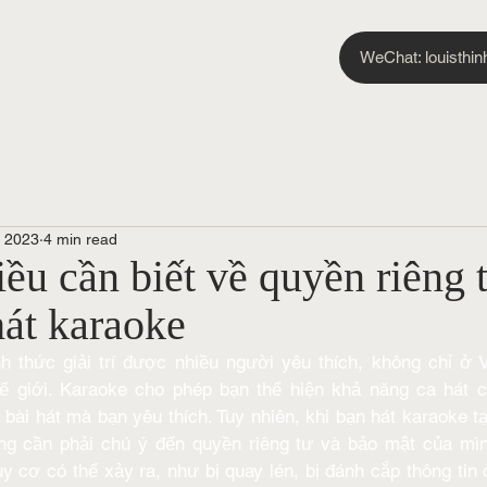
WeChat: louisthin
, 2023
4 min read
ều cần biết về quyền riêng 
hát karaoke
h thức giải trí được nhiều người yêu thích, không chỉ ở
hế giới. Karaoke cho phép bạn thể hiện khả năng ca hát c
bài hát mà bạn yêu thích. Tuy nhiên, khi bạn hát karaoke tạ
g cần phải chú ý đến quyền riêng tư và bảo mật của mình
y cơ có thể xảy ra, như bị quay lén, bị đánh cắp thông tin c