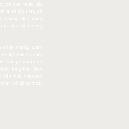
ợ, đe dọa, hoặc bắt 
 là để lấy tiền, để 
ãn những dục vọng 
mất tiền, bị thương 
n chọn những quán 
karaoke này có cam 
hệ thống camera an 
oặc tống tiền. Bạn 
 cần thiết. Nếu bạn 
minh, cố gắng thoát 