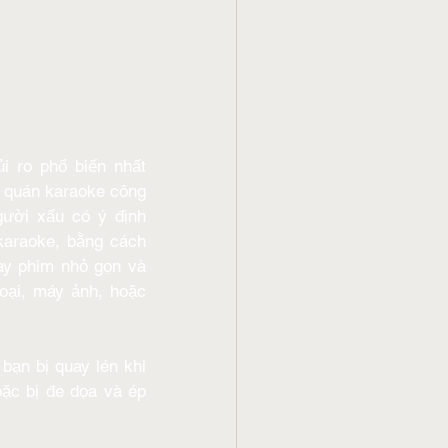
i ro phổ biến nhất 
t quán karaoke công 
ười xấu có ý định 
karaoke, bằng cách 
ay phim nhỏ gọn và 
oại, máy ảnh, hoặc 
bạn bị quay lén khi 
ặc bị đe dọa và ép 