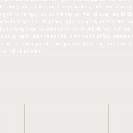
oke công cộng, bạn cũng cần phải chú ý đến quyền riêng 
ng rủi ro và nguy cơ có thể xảy ra, như bị quay lén, bị đán
hoặc bị tống tiền. Để phòng ngừa và xử lý những tình hu
họn những quán karaoke uy tín và có chế độ bảo mật tốt, 
ke cùng người thân và bạn bè, kiểm tra kỹ phòng karaoke và
h toán, và báo ngay cho cơ quan có thẩm quyền nếu có vấ
vui vẻ và an toàn. 