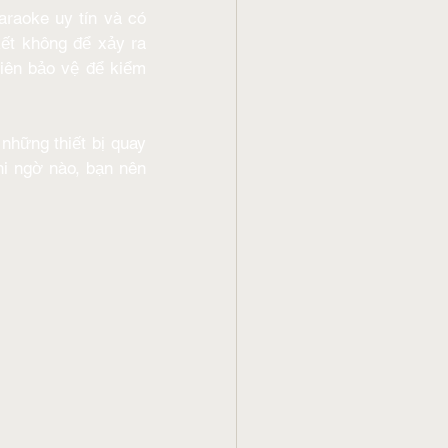
raoke uy tín và có 
ết không để xảy ra 
iên bảo vệ để kiểm 
hững thiết bị quay 
i ngờ nào, bạn nên 