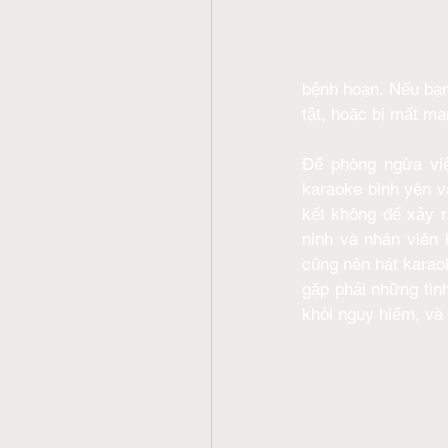
bệnh hoạn. Nếu bạn 
tật, hoặc bị mất mạ
Để phòng ngừa việ
karaoke bình yên v
kết không để xảy r
ninh và nhân viên 
cũng nên hát karaok
gặp phải những tình
khỏi nguy hiểm, và 