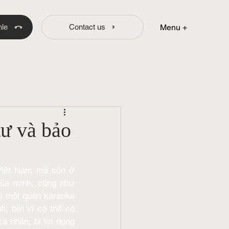
Menu +
hle
Contact us
tư và bảo
 Việt Nam mà còn ở 
ủa mình, cũng như 
i một quán karaoke 
, bởi vì có thể có 
á nhân, bị lợi dụng 