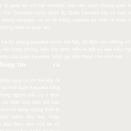
 bị quay lén khi hát karaoke, bạn nên chọn những quán ka
, như [Karaoke lucky quận 6]. Quán karaoke này có cam k
g phòng karaoke, và có hệ thống camera an ninh và nhân v
những hành vi quay lén. 
tra kỹ phòng karaoke trước khi hát, để đảm bảo không có n
 kín trong phòng. Nếu bạn phát hiện ra bất kỳ dấu hiệu ngh
viên của quán karaoke, hoặc gọi điện thoại cho cảnh sát.
ông tin          cá 
hững nguy cơ có thể xảy ra 
 tại một quán karaoke công 
hững người xấu có ý định 
n cá nhân của bạn khi bạn 
ách sử dụng những thiết bị 
phần mềm độc hại, hoặc 
a đảo. Mục đích của họ có 