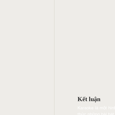
Kết luận
Karaoke là một hình
thức những bài hát 