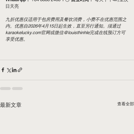
日天亮
九折优惠仅适用于包房费用及餐饮消费，小费不在优惠范围之
内。优惠自2026年4月15日起生效，直至另行通知。须通过
karaokelucky.com官网或微信@louisthinhle完成在线预订方可
享受优惠。
查看全部
最新文章