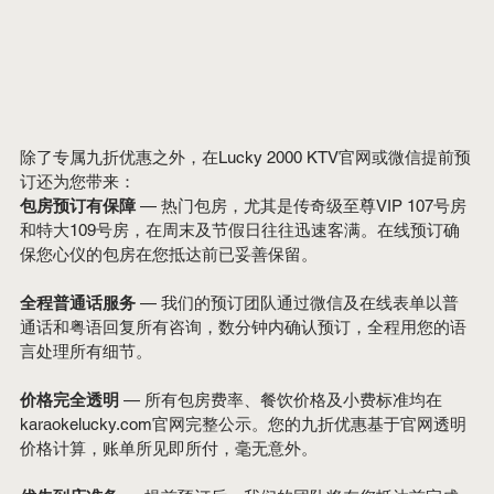
除了专属九折优惠之外，在Lucky 2000 KTV官网或微信提前预
订还为您带来：
包房预订有保障
 — 热门包房，尤其是传奇级至尊VIP 107号房
和特大109号房，在周末及节假日往往迅速客满。在线预订确
保您心仪的包房在您抵达前已妥善保留。
全程普通话服务
 — 我们的预订团队通过微信及在线表单以普
通话和粤语回复所有咨询，数分钟内确认预订，全程用您的语
言处理所有细节。
价格完全透明
 — 所有包房费率、餐饮价格及小费标准均在
karaokelucky.com官网完整公示。您的九折优惠基于官网透明
价格计算，账单所见即所付，毫无意外。