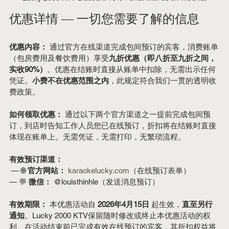
优惠详情 — 一切您需要了解的信息
优惠内容：
 通过官方在线渠道完成包间预订的宾客，消费账单
（包房费用及餐饮费用）享受
九折优惠（即八折至九折之间，
实收90%）
。优惠在结账时直接从账单中扣除，无需出示任何
凭证。
小费不在优惠范围之内
，此规定符合我们一贯的透明收
费政策。
如何领取优惠：
 通过以下两个官方渠道之一提前完成包间预
订，到店时告知工作人员您已在线预订，折扣将在结账时直接
体现在账单上。无需凭证，无需打印，无繁琐流程。
有效预订渠道：
 — 🌐 
官方网站：
karaokelucky.com
（在线预订表单） 
— 💬 
微信：
 @louisthinhle（发送消息预订）
有效期限：
 本优惠活动自 
2026年4月15日
 起生效，
直至另行
通知
。Lucky 2000 KTV保留随时修改或终止本优惠活动的权
利。在活动结束前已完成有效在线预订的宾客，其折扣权益将