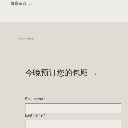
撰寫留言......
Lucky 2000 KTV 官方订房联系方式是什么
LUCKY 2000 KTV
今晚预订您的包厢 →
First name
*
Last name
*